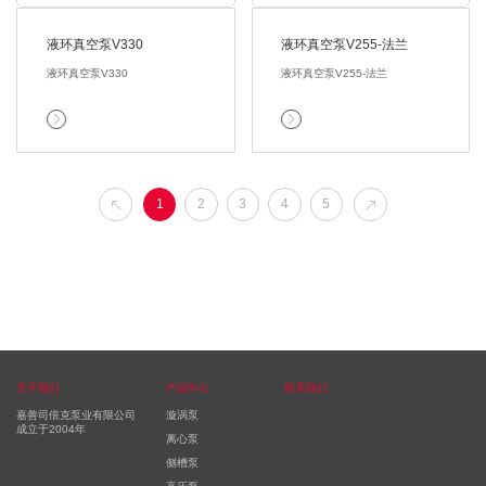
液环真空泵V330
液环真空泵V255-法兰
液环真空泵V330
液环真空泵V255-法兰


1
2
3
4
5


关于我们
产品中心
联系我们
嘉善司倍克泵业有限公司
漩涡泵
成立于2004年
离心泵
侧槽泵