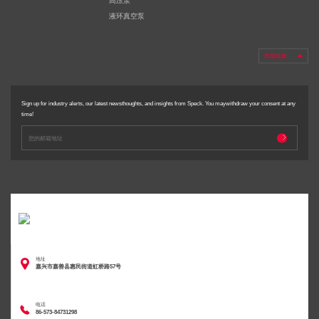
高压泵
液环真空泵
友情链接

Sign up for industry alerts, our latest newsthoughts, and insights from Speck. You maywithdraw your consent at any
time!

地址

嘉兴市嘉善县惠民街道虹桥路57号
电话

86-573-84731298